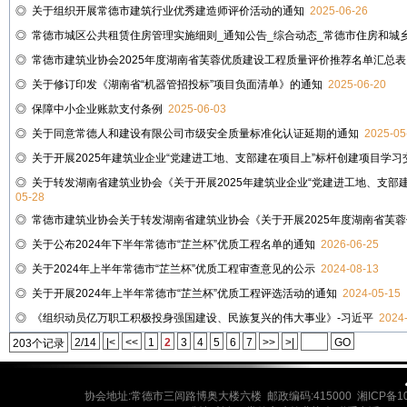
◎
关于组织开展常德市建筑行业优秀建造师评价活动的通知
2025-06-26
◎
常德市城区公共租赁住房管理实施细则_通知公告_综合动态_常德市住房和城
◎
常德市建筑业协会2025年度湖南省芙蓉优质建设工程质量评价推荐名单汇总表
◎
关于修订印发《湖南省“机器管招投标”项目负面清单》的通知
2025-06-20
◎
保障中小企业账款支付条例
2025-06-03
◎
关于同意常德人和建设有限公司市级安全质量标准化认证延期的通知
2025-05
◎
关于开展2025年建筑业企业“党建进工地、支部建在项目上”标杆创建项目学
◎
关于转发湖南省建筑业协会《关于开展2025年建筑业企业“党建进工地、支部
05-28
◎
常德市建筑业协会关于转发湖南省建筑业协会《关于开展2025年度湖南省芙
◎
关于公布2024年下半年常德市“芷兰杯”优质工程名单的通知
2026-06-25
◎
关于2024年上半年常德市“芷兰杯”优质工程审查意见的公示
2024-08-13
◎
关于开展2024年上半年常德市“芷兰杯”优质工程评选活动的通知
2024-05-15
◎
《组织动员亿万职工积极投身强国建设、民族复兴的伟大事业》-习近平
2024
2/14
|<
<<
1
2
3
4
5
6
7
>>
>|
GO
203个记录
协会地址:常德市三闾路博奥大楼六楼 邮政编码:415000 湘ICP备10