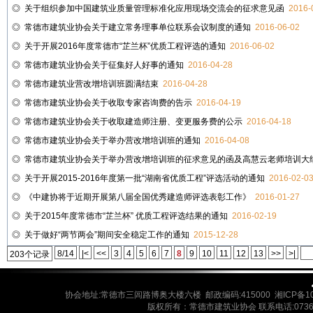
◎
关于组织参加中国建筑业质量管理标准化应用现场交流会的征求意见函
2016-
◎
常德市建筑业协会关于建立常务理事单位联系会议制度的通知
2016-06-02
◎
关于开展2016年度常德市“芷兰杯”优质工程评选的通知
2016-06-02
◎
常德市建筑业协会关于征集好人好事的通知
2016-04-28
◎
常德市建筑业营改增培训班圆满结束
2016-04-28
◎
常德市建筑业协会关于收取专家咨询费的告示
2016-04-19
◎
常德市建筑业协会关于收取建造师注册、变更服务费的公示
2016-04-18
◎
常德市建筑业协会关于举办营改增培训班的通知
2016-04-08
◎
常德市建筑业协会关于举办营改增培训班的征求意见的函及高慧云老师培训大
◎
关于开展2015-2016年度第一批“湖南省优质工程”评选活动的通知
2016-02-0
◎
《中建协将于近期开展第八届全国优秀建造师评选表彰工作》
2016-01-27
◎
关于2015年度常德市“芷兰杯” 优质工程评选结果的通知
2016-02-19
◎
关于做好“两节两会”期间安全稳定工作的通知
2015-12-28
8/14
|<
<<
3
4
5
6
7
8
9
10
11
12
13
>>
>|
203个记录
协会地址:常德市三闾路博奥大楼六楼 邮政编码:415000 湘ICP备10
版权所有：常德市建筑业协会 联系电话:0736-7720